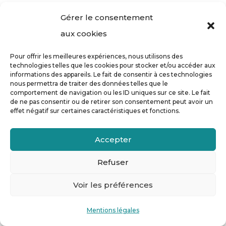
peuvent organiser des réunions
Gérer le consentement
régulières où chaque membre de
aux cookies
l’équipe exprime ses préoccupations,
favoriser des projets collaboratifs et
Pour offrir les meilleures expériences, nous utilisons des
technologies telles que les cookies pour stocker et/ou accéder aux
offrir des formations sur la gestion des
informations des appareils. Le fait de consentir à ces technologies
nous permettra de traiter des données telles que le
conflits en équipe. Ces
formations
comportement de navigation ou les ID uniques sur ce site. Le fait
de ne pas consentir ou de retirer son consentement peut avoir un
peuvent être proposées par Laurence
effet négatif sur certaines caractéristiques et fonctions.
Michaux
, consultante et formatrice
spécialisée en ESSMS, qui accompagne
Accepter
les équipes dans l’acquisition de
Refuser
compétences essentielles pour gérer
Voir les préférences
les tensions et renforcer la
collaboration. Encourager la
Mentions légales
communication ouverte, l’écoute active